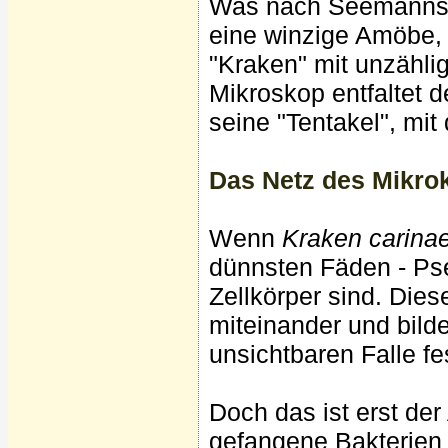
Was nach Seemannsgar
eine winzige Amöbe,
"Kraken" mit unzähli
Mikroskop entfaltet d
seine "Tentakel", mit
Das Netz des Mikro
Wenn
Kraken carina
dünnsten Fäden - Pse
Zellkörper sind. Die
miteinander und bilde
unsichtbaren Falle fes
Doch das ist erst de
gefangene Bakterien 