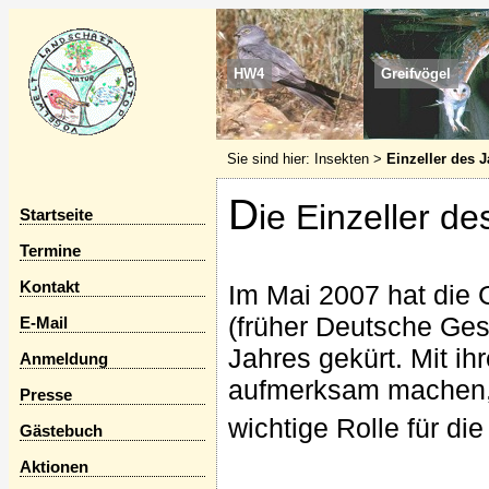
HW4
Greifvögel
Sie sind hier:
Insekten
>
Einzeller des 
D
ie Einzeller de
Startseite
Termine
Kontakt
Im Mai 2007 hat die 
(früher Deutsche Gese
E-Mail
Jahres gekürt. Mit ih
Anmeldung
aufmerksam machen, 
Presse
wichtige Rolle für di
Gästebuch
Aktionen