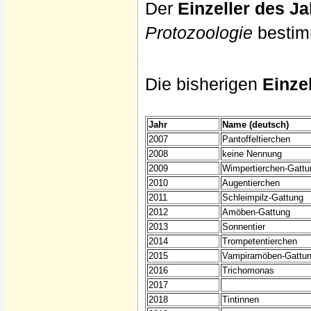
Der
Einzeller des J
Protozoologie
bestim
Die bisherigen
Einze
Jahr
Name (deutsch)
2007
Pantoffeltierchen
2008
keine Nennung
2009
Wimpertierchen-Gattu
2010
Augentierchen
2011
Schleimpilz-Gattung
2012
Amöben-Gattung
2013
Sonnentier
2014
Trompetentierchen
2015
Vampiramöben-Gattu
2016
Trichomonas
2017
2018
Tintinnen