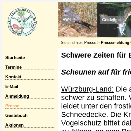
HW4
Greifvögel
Sie sind hier:
Presse
>
Pressemeldung 
Schwere Zeiten für 
Startseite
Termine
Scheunen auf für fr
Kontakt
E-Mail
Würzburg-Land:
Die 
schwer zu schaffen. V
Anmeldung
leidet unter den fro
Presse
Schneedecke. Die Kr
Gästebuch
Vogelschutz bittet da
Aktionen